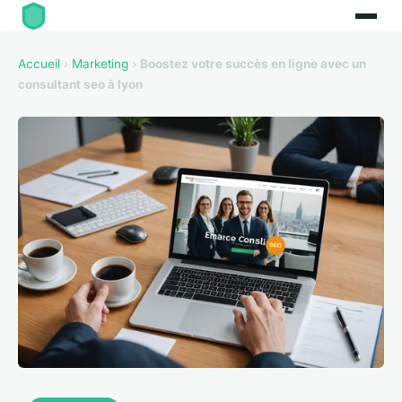
Accueil
›
Marketing
›
Boostez votre succès en ligne avec un
consultant seo à lyon