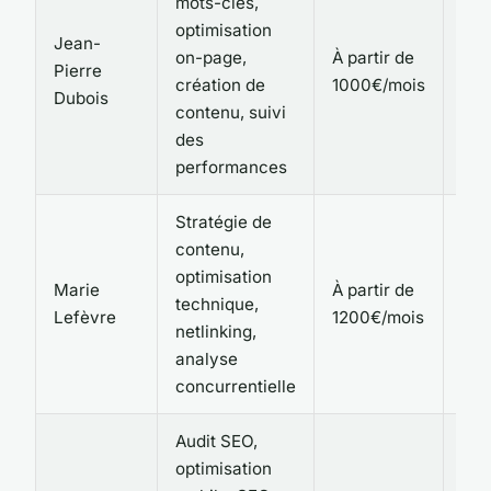
mots-clés,
optimisation
Jean-
on-page,
À partir de
E-c
Pierre
création de
1000€/mois
res
Dubois
contenu, suivi
des
performances
Stratégie de
contenu,
optimisation
Ser
Marie
À partir de
technique,
pro
Lefèvre
1200€/mois
netlinking,
san
analyse
concurrentielle
Audit SEO,
optimisation