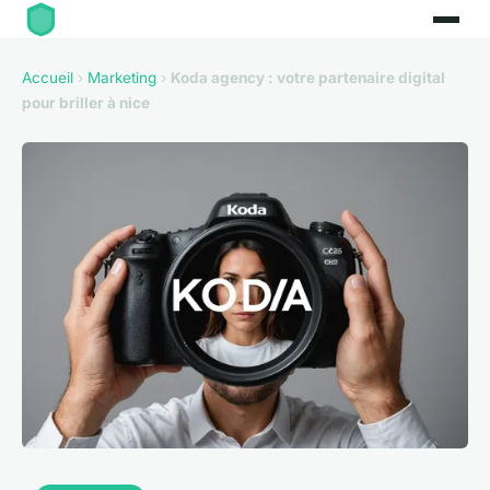
Accueil
›
Marketing
›
Koda agency : votre partenaire digital
pour briller à nice