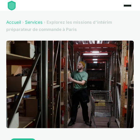
Accueil
›
Services
›
Explorez les missions d'intérim
préparateur de commande à Paris