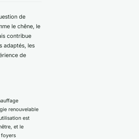
uestion de
mme le chêne, le
is contribue
s adaptés, les
érience de
hauffage
rgie renouvelable
ilisation est
être, et le
 foyers