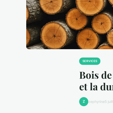
SERVICES
Bois de
et la du
Z
zephyrine
5 jui