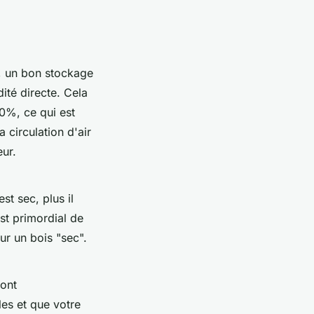
, un bon stockage
dité directe. Cela
0%, ce qui est
circulation d'air
eur.
st sec, plus il
st primordial de
our un bois "sec".
sont
les et que votre