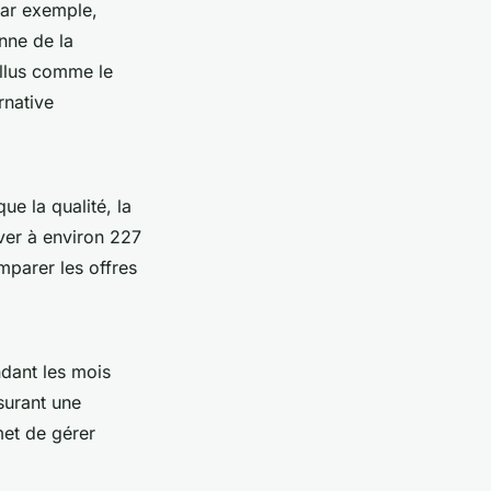
Par exemple,
nne de la
illus comme le
rnative
ue la qualité, la
ever à environ 227
mparer les offres
ndant les mois
surant une
met de gérer