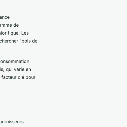
iance
 gamme de
lorifique. Les
echercher "bois de
.
e consommation
s, qui varie en
 facteur clé pour
ournisseurs