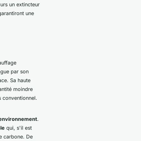
urs un extincteur
garantiront une
auffage
ingue par son
ace. Sa haute
antité moindre
s conventionnel.
l’environnement
.
le
qui, s'il est
de carbone. De