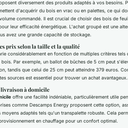
roposent diversement des produits adaptés à vos besoins. 
rmettent d'acquérir du bois en vrac ou en palettes, ce qui do
le volume commandé. Il est crucial de choisir des bois de feu
pour leur efficacité énergétique. L'achat groupé est une alte
us avez une grande capacité de stockage.
prix selon la taille et la qualité
rie considérablement en fonction de multiples critères tels q
 de bois. Par exemple, un ballot de bûches de 5 cm peut s'él
son, tandis que celui de 25 cm peut atteindre 379 euros. Co
ntes sources est essentiel pour trouver un achat avantageux.
 livraison à domicile
micile
offre une facilité indéniable, particulièrement utile pe
eprises comme Descamps Energy proposent cette option, as
s moyens adaptés tels qu'un transpalette robuste. Cela per
provisionnement en chauffage pour un confort optimal.