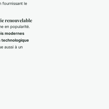
n fournissant le
gie renouvelable
e en popularité.
ois modernes
n technologique
e aussi à un