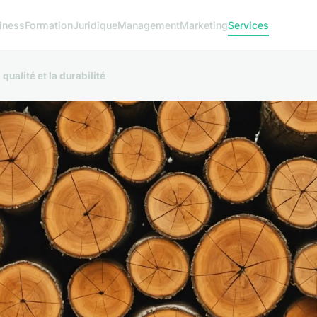
iness
Formation
Juridique
Management
Marketing
Services
qualité et la durabilité