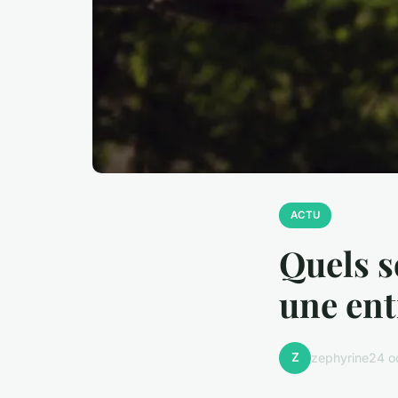
ACTU
Quels s
une ent
Z
zephyrine
24 o