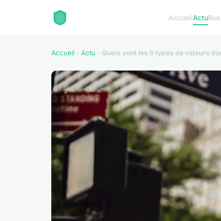
Accueil
Actu
Bus
Accueil
›
Actu
›
Quels sont les 5 types de valeurs da