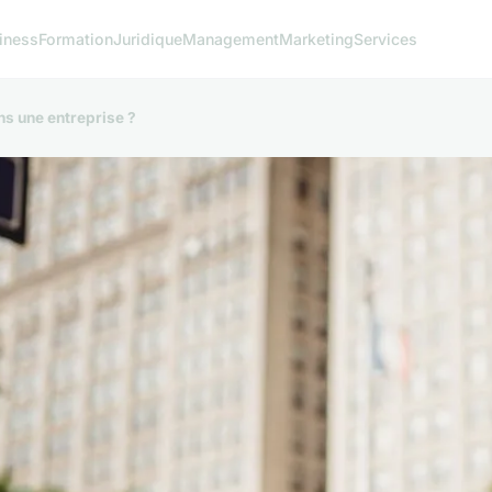
iness
Formation
Juridique
Management
Marketing
Services
ns une entreprise ?