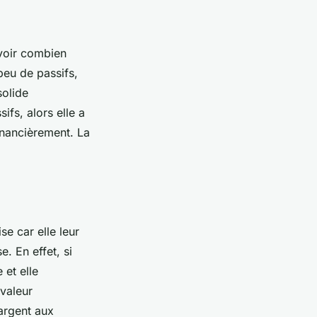
avoir combien
 peu de passifs,
solide
ifs, alors elle a
financièrement. La
se car elle leur
. En effet, si
 et elle
 valeur
’argent aux